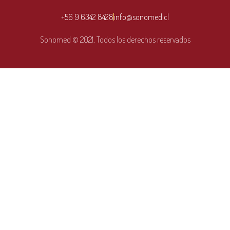
+56 9 6342 8428
info@sonomed.cl
Sonomed © 2021. Todos los derechos reservados